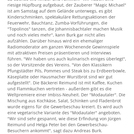
riesige Hüpfburg aufgebaut, der Zauberer "Magic Michael"
ist am Samstag auf dem Gelände unterwegs, es gibt
Kinderschminken, spektakuläre Rettungsaktionen der
Feuerwehr, Bauchtanz, Zumba-Vorführungen, die
"Topolinos" tanzen, die Johannisbachtaler machen Musik
und noch vieles mehr", kann Burk gar nicht alles
aufzählen. Darüber hinaus wird ein ehemaliger
Radiomoderator am ganzen Wochenende Gewinnspiele
mit attraktiven Preisen präsentieren und Interviews
führen. "Wir haben uns auch kulinarisch einiges überlegt",
so der Vorsitzende des Vereins. "Von den Klassikern
Pfungstädter Pils, Pommes und Steak bis zu Erdbeerbowle,
Käseplatte oder Hausmacher Wurstbrot sind wir gut
aufgestellt". Die Bäckerei Reimund ist mit Kaffee, Kuchen
und Flammkuchen vertreten - außerdem gibt es die
Weltpremiere einer Imbiss-Neuheit. Der "Modautaler". Die
Mischung aus Kochkäse, Salat, Schinken und Fladenbrot
wurde eigens für die Gewerbeschau kreiert. Es wird auch
eine vegetarische Variante des "Modautaler" angeboten.
"Wir sind sehr gespannt, wie diese Erfindung von Jürgen
Reimund und Helga Peter bei den Gewerbeschau-
Besuchern ankommt", sagt dazu Andreas Burk.