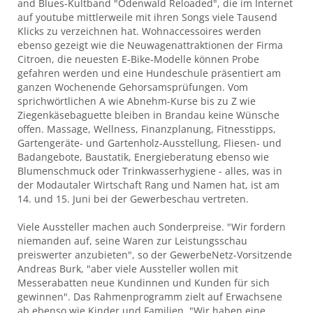
and Blues-Kultband "Odenwald Reloaded", die im Internet
auf youtube mittlerweile mit ihren Songs viele Tausend
Klicks zu verzeichnen hat. Wohnaccessoires werden
ebenso gezeigt wie die Neuwagenattraktionen der Firma
Citroen, die neuesten E-Bike-Modelle können Probe
gefahren werden und eine Hundeschule präsentiert am
ganzen Wochenende Gehorsamsprüfungen. Vom
sprichwörtlichen A wie Abnehm-Kurse bis zu Z wie
Ziegenkäsebaguette bleiben in Brandau keine Wünsche
offen. Massage, Wellness, Finanzplanung, Fitnesstipps,
Gartengeräte- und Gartenholz-Ausstellung, Fliesen- und
Badangebote, Baustatik, Energieberatung ebenso wie
Blumenschmuck oder Trinkwasserhygiene - alles, was in
der Modautaler Wirtschaft Rang und Namen hat, ist am
14. und 15. Juni bei der Gewerbeschau vertreten.
Viele Aussteller machen auch Sonderpreise. "Wir fordern
niemanden auf, seine Waren zur Leistungsschau
preiswerter anzubieten", so der GewerbeNetz-Vorsitzende
Andreas Burk, "aber viele Aussteller wollen mit
Messerabatten neue Kundinnen und Kunden für sich
gewinnen". Das Rahmenprogramm zielt auf Erwachsene
ab ebenso wie Kinder und Familien. "Wir haben eine